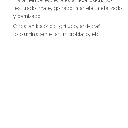
Tratamientos especiales anticorrosión: liso,
texturado, mate, gofrado, martelé, metalizado
y barnizado.
Otros: anticalórico, ignífugo, anti-grafiti,
fotoluminiscente, antimicrobiano, etc.
La pintura liquida nos
permite pintar todo tipo
de materiales, somos
especialistas en
Metales y Plásticos