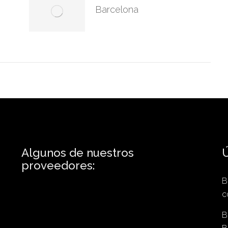
Barcelona
Algunos de nuestros
Ú
proveedores:
B
c
B