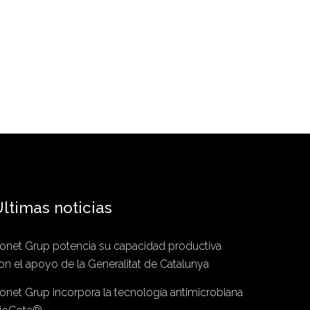
ltimas noticias
onet Grup potencia su capacidad productiva
on el apoyo de la Generalitat de Catalunya
onet Grup incorpora la tecnología antimicrobiana