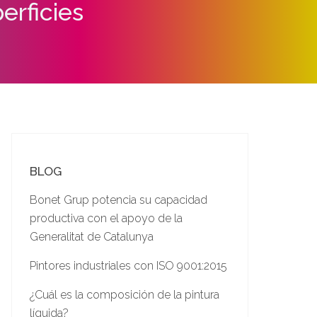
erficies
BLOG
Bonet Grup potencia su capacidad
productiva con el apoyo de la
Generalitat de Catalunya
Pintores industriales con ISO 9001:2015
¿Cuál es la composición de la pintura
líquida?