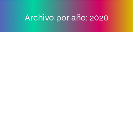
Archivo por año:
2020
Estás aquí:
Bonet Grup incorpora la tecnología
antimicrobiana BioCote®
Noticias